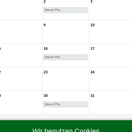
2
3
Dienst FFw
9
10
5
16
17
Dienst FFw
2
23
24
9
30
31
Dienst FFw
Wir benutzen Cookies