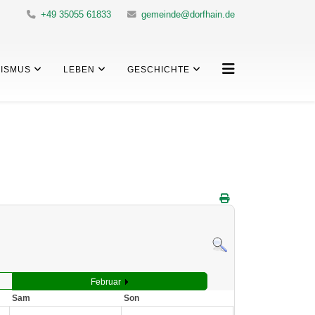
+49 35055 61833
gemeinde@dorfhain.de
ISMUS
LEBEN
GESCHICHTE
Februar
Sam
Son