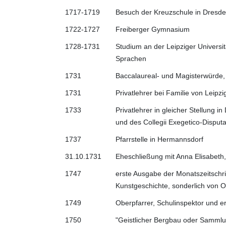
1717-1719
Besuch der Kreuzschule in Dresd
1722-1727
Freiberger Gymnasium
1728-1731
Studium an der Leipziger Universi
Sprachen
1731
Baccalaureal- und Magisterwürde, 
1731
Privatlehrer bei Familie von Leipzi
1733
Privatlehrer in gleicher Stellung i
und des Collegii Exegetico-Disputat
1737
Pfarrstelle in Hermannsdorf
31.10.1731
Eheschließung mit Anna Elisabeth
1747
erste Ausgabe der Monatszeitschr
Kunstgeschichte, sonderlich von 
1749
Oberpfarrer, Schulinspektor und e
1750
"Geistlicher Bergbau oder Sammlu